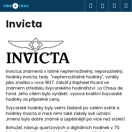
K
Přejít
Hledat
Náku
M
Přihlášen
na
o
obsah
Zpět
Zpět
košík
š
Invicta
í
C
k
o
p
o
t
ř
Invictus znamená v latině nepřemožitelný, neporazitelný.
e
Hodinky Invicta, tedy "nepřemožitelné hodinky", vznikly
jako značka v roce 1837. Založil ji Raphael Picard ve
b
známém středisku švýcarského hodinářství La Chaux de
u
Fond. Jeho cílem bylo vyrábět vysoce kvalitní švýcarské
hodinky za přijatelné ceny.
j
e
Švýcarské hodinky byly velmi žádané po celém světě a
hodinky Invicta si mezi nimi také získaly své uznání.
t
Jméno bylo dobře známé a úspěšnější po více než století.
e
Bohužel, nástup quartzových a digitálních hodinek v 70.
n