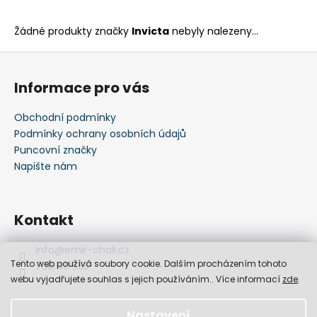
Žádné produkty značky
Invicta
nebyly nalezeny...
Z
á
Informace pro vás
p
a
Obchodní podmínky
t
Podmínky ochrany osobních údajů
í
Puncovní značky
Napište nám
Kontakt
info
@
emir-chali.cz
Tento web používá soubory cookie. Dalším procházením tohoto
730 411 553
webu vyjadřujete souhlas s jejich používáním.. Více informací
zde
.
Nastavení