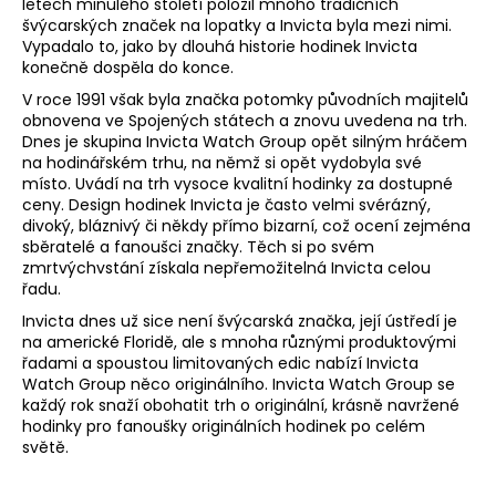
letech minulého století položil mnoho tradičních
a
švýcarských značek na lopatky a Invicta byla mezi nimi.
Vypadalo to, jako by dlouhá historie hodinek Invicta
j
konečně dospěla do konce.
í
V roce 1991 však byla značka potomky původních majitelů
t
obnovena ve Spojených státech a znovu uvedena na trh.
?
Dnes je skupina Invicta Watch Group opět silným hráčem
na hodinářském trhu, na němž si opět vydobyla své
místo. Uvádí na trh vysoce kvalitní hodinky za dostupné
ceny. Design hodinek Invicta je často velmi svérázný,
divoký, bláznivý či někdy přímo bizarní, což ocení zejména
sběratelé a fanoušci značky. Těch si po svém
HLEDAT
zmrtvýchvstání získala nepřemožitelná Invicta celou
řadu.
Invicta dnes už sice není švýcarská značka, její ústředí je
na americké Floridě, ale s mnoha různými produktovými
řadami a spoustou limitovaných edic nabízí Invicta
Watch Group něco originálního. Invicta Watch Group se
každý rok snaží obohatit trh o originální, krásně navržené
hodinky pro fanoušky originálních hodinek po celém
světě.