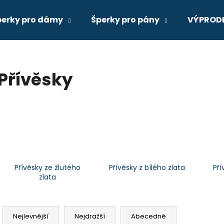
perky pro dámy
Šperky pro pány
VÝPROD
Co potřebujete najít?
Přívěsky
HLEDAT
Přívěsky ze žlutého
Přívěsky z bílého zlata
Pří
zlata
Ř
a
Nejlevnější
Nejdražší
Abecedně