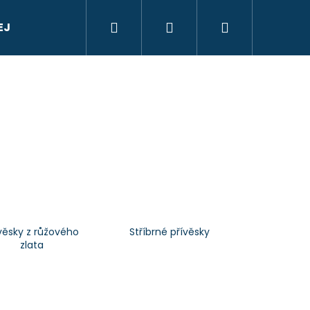
Hledat
Přihlášení
Nákupní
EJ
Informace o nákupu
Kontakt
Značk
košík
věsky z růžového
Stříbrné přívěsky
zlata