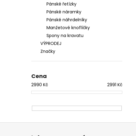
Pánské řetízky
Pánské náramky
Pánské náhrdelníky
Manžetové knoflíčky
Spony na kravatu
VÝPRODEJ
Značky
Cena
2990
Kč
2991
Kč
Z
á