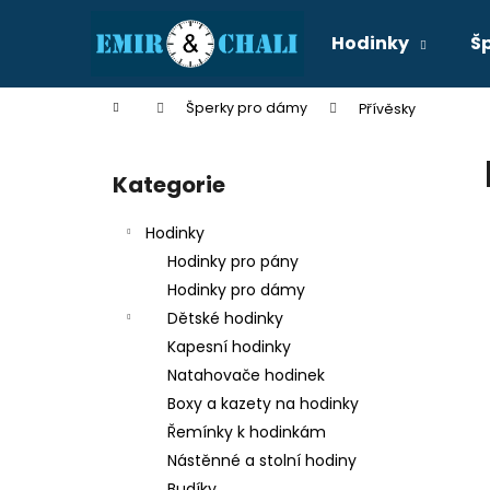
K
Přejít
na
o
Hodinky
Š
obsah
Zpět
Zpět
š
do
do
í
Domů
Šperky pro dámy
Přívěsky
k
obchodu
obchodu
P
o
Kategorie
Přeskočit
s
kategorie
t
Hodinky
r
Hodinky pro pány
a
Hodinky pro dámy
n
Dětské hodinky
n
Kapesní hodinky
í
Natahovače hodinek
p
Boxy a kazety na hodinky
a
Řemínky k hodinkám
n
Nástěnné a stolní hodiny
e
Budíky