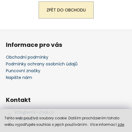
a
ZPĚT DO OBCHODU
j
í
t
Z
?
á
Informace pro vás
p
a
Obchodní podmínky
t
Podmínky ochrany osobních údajů
HLEDAT
í
Puncovní značky
Napište nám
Kontakt
info
@
emir-chali.cz
Tento web používá soubory cookie. Dalším procházením tohoto
730 411 553
webu vyjadřujete souhlas s jejich používáním.. Více informací
zde
.