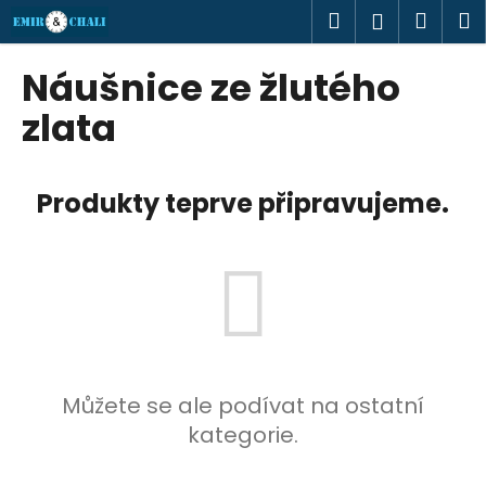
K
Přejít
Hledat
Náku
M
Přihlášen
na
o
obsah
Zpět
Zpět
košík
š
Náušnice ze žlutého
í
C
zlata
k
o
p
Produkty teprve připravujeme.
o
t
ř
e
b
u
j
e
Můžete se ale podívat na ostatní
t
kategorie.
e
n