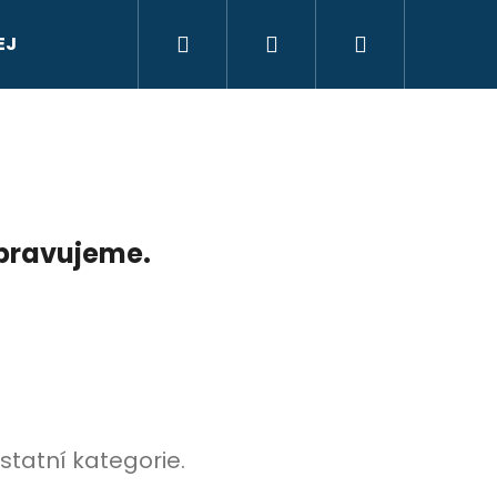
Hledat
Přihlášení
Nákupní
EJ
Informace o nákupu
Kontakt
Značk
košík
ipravujeme.
statní kategorie.