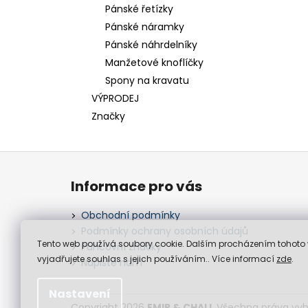
Pánské řetízky
Pánské náramky
Pánské náhrdelníky
Manžetové knoflíčky
Spony na kravatu
VÝPRODEJ
Značky
Z
á
Informace pro vás
p
a
Obchodní podmínky
t
Podmínky ochrany osobních údajů
í
Tento web používá soubory cookie. Dalším procházením tohoto
Puncovní značky
vyjadřujete souhlas s jejich používáním.. Více informací
zde
.
Napište nám
Nastavení
Copyright 2026
EMIR & CHALI
. Všechna práva vy