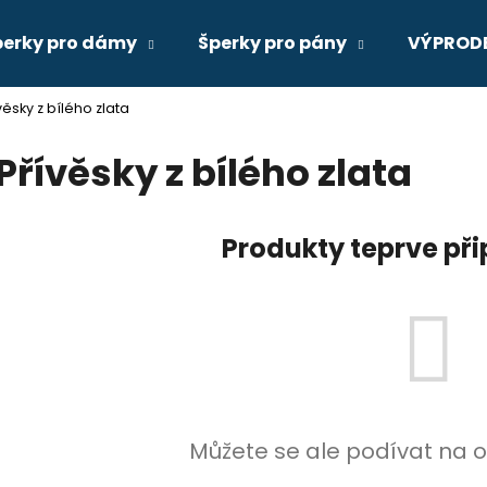
perky pro dámy
Šperky pro pány
VÝPROD
věsky z bílého zlata
Co potřebujete najít?
Přívěsky z bílého zlata
HLEDAT
Produkty teprve př
Můžete se ale podívat na o