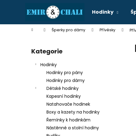
K
Přejít
na
o
Hodinky
Š
obsah
Zpět
Zpět
š
do
do
í
Domů
Šperky pro dámy
Přívěsky
Pří
k
obchodu
obchodu
P
o
Kategorie
Přeskočit
s
kategorie
t
Hodinky
r
Hodinky pro pány
a
Hodinky pro dámy
n
Dětské hodinky
n
Kapesní hodinky
í
Natahovače hodinek
p
Boxy a kazety na hodinky
a
Řemínky k hodinkám
n
Nástěnné a stolní hodiny
e
Budíky