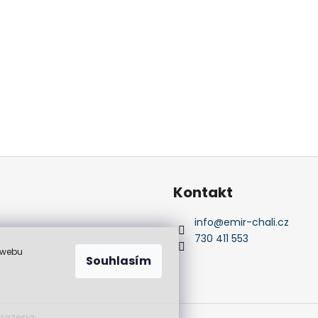
Kontakt
info
@
emir-chali.cz
730 411 553
 webu
Souhlasím
hrazena.