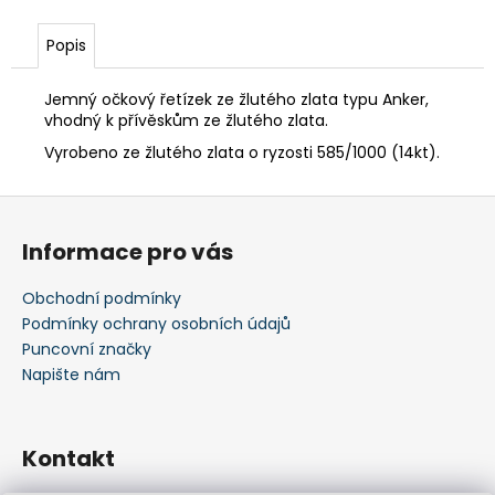
Popis
Jemný očkový řetízek ze žlutého zlata typu Anker,
vhodný k přívěskům ze žlutého zlata.
Vyrobeno ze žlutého zlata o ryzosti 585/1000 (14kt).
Z
á
Informace pro vás
p
a
Obchodní podmínky
t
Podmínky ochrany osobních údajů
í
Puncovní značky
Napište nám
Kontakt