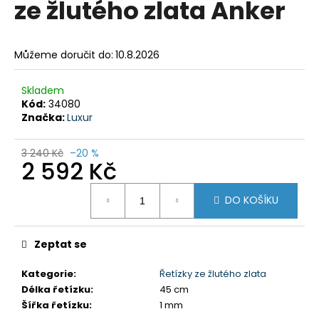
ze žlutého zlata Anker
a
j
í
Můžeme doručit do:
10.8.2026
t
?
Skladem
Kód:
34080
Značka:
Luxur
3 240 Kč
–20 %
2 592 Kč
HLEDAT
Měrná
DO KOŠÍKU
cena:
Zeptat se
Kategorie
:
Řetízky ze žlutého zlata
Délka řetízku
:
45 cm
Šířka řetízku
:
1 mm